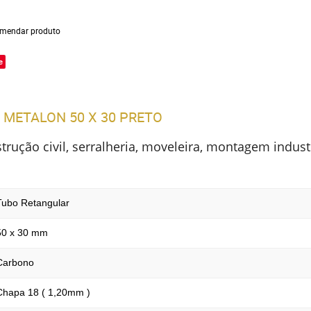
mendar produto
e
 METALON 50 X 30 PRETO
ução civil, serralheria, moveleira, montagem industr
Tubo Retangular
50 x 30 mm
Carbono
Chapa 18 ( 1,20mm )