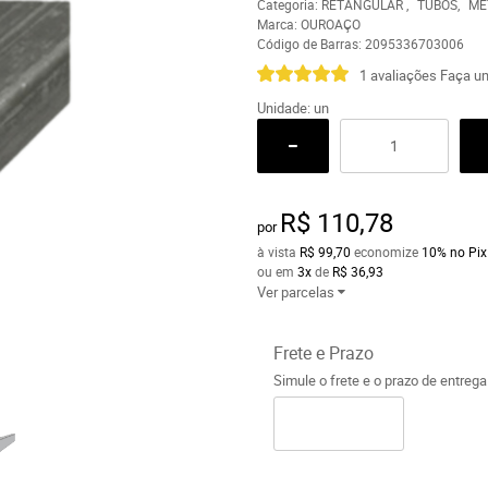
Categoria:
RETANGULAR
TUBOS
ME
Marca:
OUROAÇO
Código de Barras:
2095336703006
1 avaliações
Faça um
Unidade: un
R$ 110,78
por
à vista
R$ 99,70
economize
10%
no Pix
ou em
3x
de
R$ 36,93
Ver parcelas
Frete e Prazo
Simule o frete e o prazo de entreg