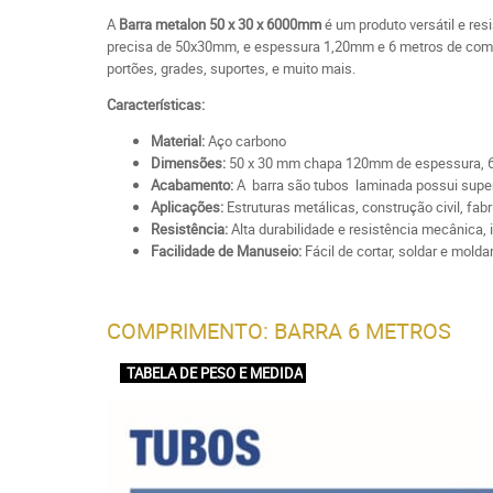
A
Barra metalon 50 x 30 x 6000mm
é um produto versátil e res
precisa de 50x30mm, e espessura 1,20mm e 6 metros de comprim
portões, grades, suportes, e muito mais.
Características:
Material:
Aço carbono
Dimensões:
50 x 30 mm chapa 120mm de espessura, 
Acabamento:
A barra são tubos laminada possui superf
Aplicações:
Estruturas metálicas, construção civil, fab
Resistência:
Alta durabilidade e resistência mecânica, 
Facilidade de Manuseio:
Fácil de cortar, soldar e mold
COMPRIMENTO: BARRA 6 METROS
TABELA DE PESO E MEDIDA