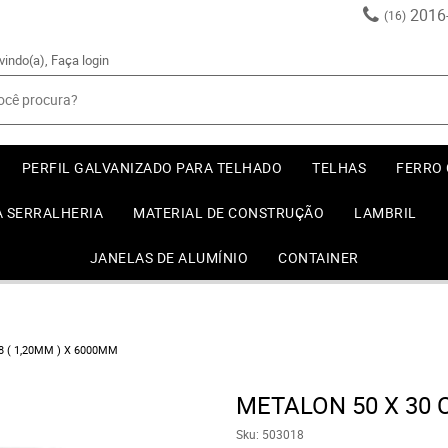
2016
(16)
vindo(a),
Faça login
PERFIL GALVANIZADO PARA TELHADO
TELHAS
FERRO
A SERRALHERIA
MATERIAL DE CONSTRUÇÃO
LAMBRIL
JANELAS DE ALUMÍNIO
CONTAINER
8 ( 1,20MM ) X 6000MM
METALON 50 X 30 
Sku:
503018