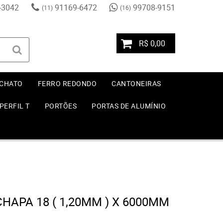
-3042
91169-6472
99708-9151
(11)
(16)
R$ 0,00
 CHATO
FERRO REDONDO
CANTONEIRAS
PERFIL T
PORTÕES
PORTAS DE ALUMÍNIO
CHAPA 18 ( 1,20MM ) X 6000MM