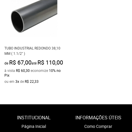
TUBO INDUSTRIAL REDONDO 38,10
MM ( 1.1/2" )
R$ 67,00
R$ 110,00
de
até
à vista
R$ 60,30
economize
10%
no
Pix
ou em
3x
de
R$ 22,33
INSTITUCIONAL
INFORMAÇÕES ÚTEIS
Página Inicial
Como Comprar