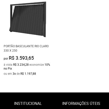
PORTÃO BASCULANTE RIO CLARO
330 X 250
R$ 3.593,65
por
à vista
R$ 3.234,28
economize
10%
no Pix
ou em
3x
de
R$ 1.197,88
INSTITUCIONAL
INFORMAÇÕES ÚTEIS