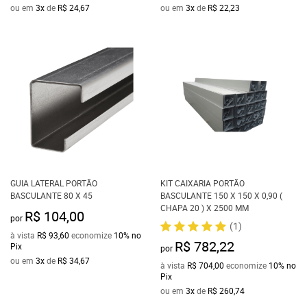
ou em
3x
de
R$ 24,67
ou em
3x
de
R$ 22,23
GUIA LATERAL PORTÃO
KIT CAIXARIA PORTÃO
BASCULANTE 80 X 45
BASCULANTE 150 X 150 X 0,90 (
CHAPA 20 ) X 2500 MM
R$ 104,00
por
(1)
à vista
R$ 93,60
economize
10%
no
R$ 782,22
Pix
por
ou em
3x
de
R$ 34,67
à vista
R$ 704,00
economize
10%
no
Pix
ou em
3x
de
R$ 260,74