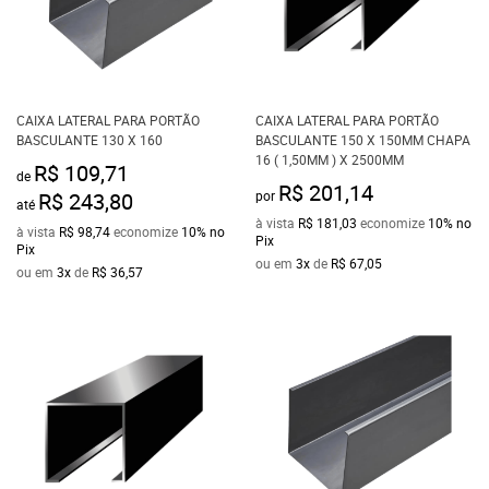
CAIXA LATERAL PARA PORTÃO
CAIXA LATERAL PARA PORTÃO
BASCULANTE 130 X 160
BASCULANTE 150 X 150MM CHAPA
16 ( 1,50MM ) X 2500MM
R$ 109,71
de
R$ 201,14
R$ 243,80
por
até
à vista
R$ 181,03
economize
10%
no
à vista
R$ 98,74
economize
10%
no
Pix
Pix
ou em
3x
de
R$ 67,05
ou em
3x
de
R$ 36,57