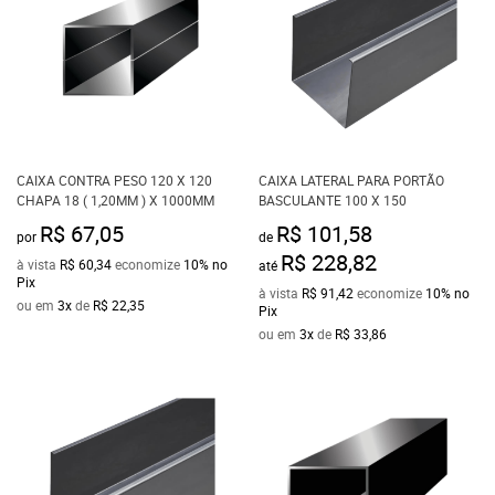
CAIXA CONTRA PESO 120 X 120
CAIXA LATERAL PARA PORTÃO
CHAPA 18 ( 1,20MM ) X 1000MM
BASCULANTE 100 X 150
R$ 67,05
R$ 101,58
por
de
R$ 228,82
à vista
R$ 60,34
economize
10%
no
até
Pix
à vista
R$ 91,42
economize
10%
no
ou em
3x
de
R$ 22,35
Pix
ou em
3x
de
R$ 33,86