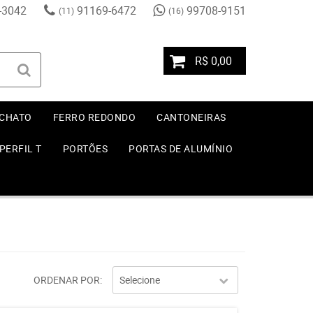
-3042
91169-6472
99708-9151
(11)
(16)
R$ 0,00
 CHATO
FERRO REDONDO
CANTONEIRAS
PERFIL T
PORTÕES
PORTAS DE ALUMÍNIO
ORDENAR POR
Selecione