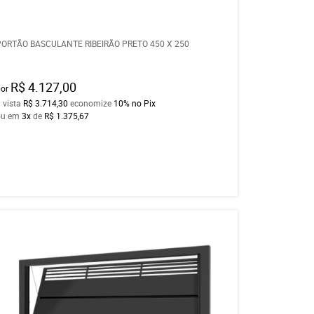
PORTÃO BASCULANTE RIBEIRÃO PRETO 450 X 250
R$ 4.127,00
por
 vista
R$ 3.714,30
economize
10%
no Pix
ou em
3x
de
R$ 1.375,67