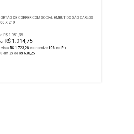
PORTÃO DE CORRER COM SOCIAL EMBUTIDO SÃO CARLOS
300 X 210
de
R$ 1.981,35
R$ 1.914,75
por
 vista
R$ 1.723,28
economize
10%
no Pix
ou em
3x
de
R$ 638,25