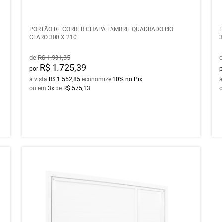
PORTÃO DE CORRER CHAPA LAMBRIL QUADRADO RIO
CLARO 300 X 210
de
R$ 1.981,35
R$ 1.725,39
por
à vista
R$ 1.552,85
economize
10%
no Pix
à
ou em
3x
de
R$ 575,13