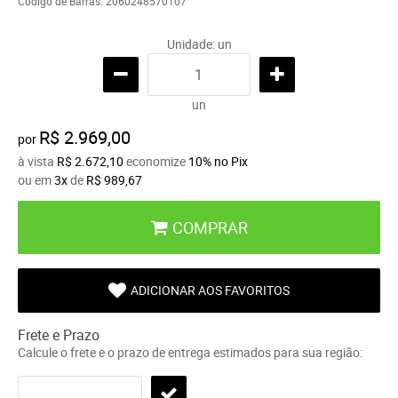
Código de Barras:
2060248570107
Unidade: un
un
R$ 2.969,00
por
à vista
R$ 2.672,10
economize
10%
no Pix
ou em
3x
de
R$ 989,67
COMPRAR
ADICIONAR AOS FAVORITOS
Frete e Prazo
Calcule o frete e o prazo de entrega estimados para sua região: