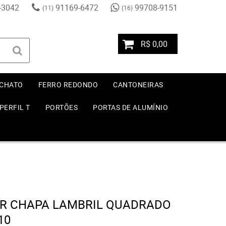
-3042
91169-6472
99708-9151
(11)
(16)
R$ 0,00
 CHATO
FERRO REDONDO
CANTONEIRAS
PERFIL T
PORTÕES
PORTAS DE ALUMÍNIO
R CHAPA LAMBRIL QUADRADO
10