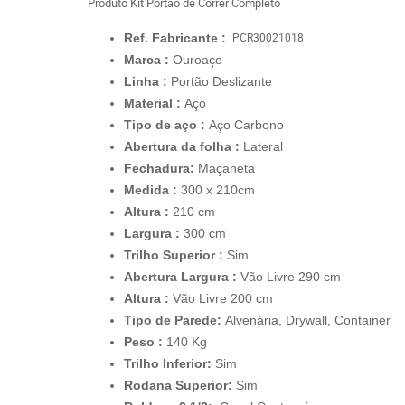
Produto
Kit Portão de Correr Completo
P
CR30021018
Ref. Fabricante :
Marca :
Ouroaço
Linha :
Portão Deslizante
Material :
Aço
Tipo de aço :
Aço Carbono
Abertura da folha :
Lateral
Fechadura:
Maçaneta
Medida :
300 x 210cm
Altura :
210 cm
Largura :
300 cm
Trilho Superior :
Sim
Abertura Largura :
Vão Livre 290 cm
Altura :
Vão Livre 200 cm
Tipo de Parede:
Alvenária, Drywall, Container
Peso :
140 Kg
Trilho Inferior:
Sim
Rodana Superior:
Sim