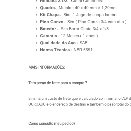
Roldana 2.1/2:
Canal Cantoneira
Quadro:
Metalon 40 x 40 mm # 1,20mm
Kit Chapa:
Sim, 1 Jogo de chapa lambril
Pino Gonzo:
Sim ( Pino Gonzo 3/4 com aba )
Batedor :
Sim Barra Chata 3/4 x 1/8
Garantia :
12 Meses ( 1 anos )
Qualidade do Aço :
SAE
Norma Técnica :
NBR 6591
MAIS INFORMAÇÕES:
Tem preço de frete para a compra ?
Sim, há um custo de frete que é calculado ao informar o CEP 
OUROAÇO e o endereço de destino e também o peso total do p
Como consulto meu pedido?