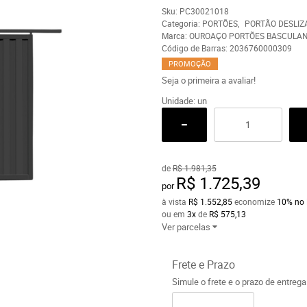
Sku:
PC30021018
Categoria:
PORTÕES
PORTÃO DESLIZ
Marca:
OUROAÇO PORTÕES BASCULA
Código de Barras:
2036760000309
PROMOÇÃO
Seja o primeira a avaliar!
Unidade: un
de
R$ 1.981,35
R$ 1.725,39
por
à vista
R$ 1.552,85
economize
10%
no 
ou em
3x
de
R$ 575,13
Ver parcelas
Frete e Prazo
Simule o frete e o prazo de entreg