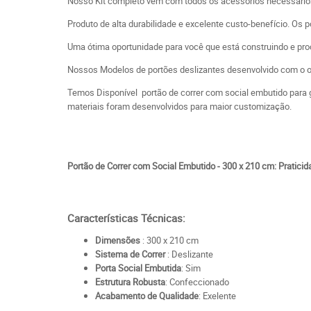
Nosso Kit completo vem com todos os acessórios necessári
Produto de alta durabilidade e excelente custo-benefício. Os
Uma ótima oportunidade para você que está construindo e proc
Nossos Modelos de portões deslizantes desenvolvido com o obj
Temos Disponível portão de correr com social embutido para
materiais foram desenvolvidos para maior customização.
Portão de Correr com Social Embutido - 300 x 210 cm: Pratici
Características Técnicas:
Dimensões
: 300 x 210 cm
Sistema de Correr
: Deslizante
Porta Social Embutida
: Sim
Estrutura Robusta
: Confeccionado
Acabamento de Qualidade
: Exelente