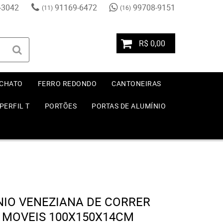
-3042
91169-6472
99708-9151
(11)
(16)
R$ 0,00
 CHATO
FERRO REDONDO
CANTONEIRAS
PERFIL T
PORTÕES
PORTAS DE ALUMÍNIO
NIO VENEZIANA DE CORRER
 MOVEIS 100X150X14CM