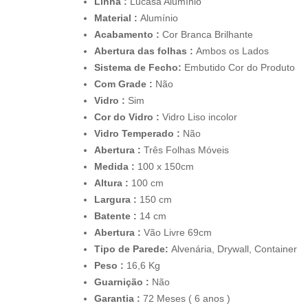
Linha :
Lucasa Alumínio
Material :
Alumínio
Acabamento :
Cor Branca Brilhante
Abertura das folhas :
Ambos os Lados
Sistema de Fecho
:
Embutido Cor do Produto
Com Grade :
Não
Vidro :
Sim
Cor do Vidro :
Vidro Liso incolor
Vidro Temperado :
Não
Abertura :
Três Folhas Móveis
Medida :
100 x 150cm
Altura :
100 cm
Largura :
150 cm
Batente :
14 cm
Abertura :
Vão Livre 69cm
Tipo de Parede:
Alvenária, Drywall, Container
Peso :
16,6 Kg
Guarnição :
Não
Garantia :
72 Meses ( 6 anos )