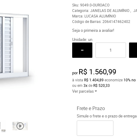
Sku:
9049.0-OUROACO
Categoria:
JANELAS DE ALUMÍNIO
J
Marca:
LUCASA ALUMÍNIO
Código de Barras:
2064147462402
Seja o primeira a avaliar!
Unidade: un
R$ 1.560,99
por
à vista
R$ 1.404,89
economize
10%
no 
ou em
3x
de
R$ 520,33
Ver parcelas
Frete e Prazo
Simule o frete e o prazo de entreg