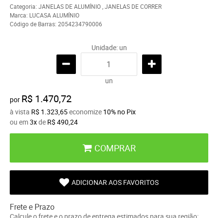
Categoria:
JANELAS DE ALUMÍNIO
,
JANELAS DE CORRER
Marca:
LUCASA ALUMÍNIO
Código de Barras:
2054234790006
Unidade: un
un
R$ 1.470,72
por
à vista
R$ 1.323,65
economize
10%
no Pix
ou em
3x
de
R$ 490,24
COMPRAR
ADICIONAR AOS FAVORITOS
Frete e Prazo
Calcule o frete e o prazo de entrega estimados para sua região: