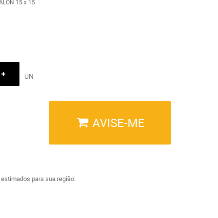
LON 15 x 15
UN
AVISE-ME
a estimados para sua região: