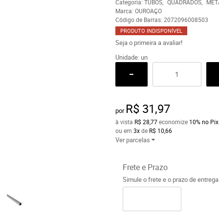
Categoria:
TUBOS
QUADRADOS
META
Marca:
OUROAÇO
Código de Barras:
2072096008503
PRODUTO INDISPONÍVEL
Seja o primeira a avaliar!
Unidade: un
R$ 31,97
por
à vista
R$ 28,77
economize
10%
no Pix
ou em
3x
de
R$ 10,66
Ver parcelas
Frete e Prazo
Simule o frete e o prazo de entreg