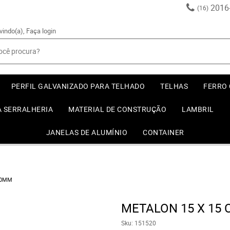
2016
(16)
vindo(a),
Faça login
PERFIL GALVANIZADO PARA TELHADO
TELHAS
FERRO
A SERRALHERIA
MATERIAL DE CONSTRUÇÃO
LAMBRIL
JANELAS DE ALUMÍNIO
CONTAINER
000MM
METALON 15 X 15 
Sku:
151520