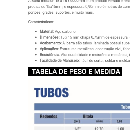
A
Barra metalon 15 x 15 x 6000mm
é um produto versátil e res
precisa de 15x15mm, e espessura 0,90mm e 6 metros de comprim
portões, grades, suportes, e muito mais.
Características:
Material:
Aço carbono
Dimensões:
15 x 15 mm chapa 0,75mm de espessura,
Acabamento:
A barra são tubos laminada possui superf
Aplicações:
Estruturas metálicas, construção civil, fab
Resistência:
Alta durabilidade e resistência mecânica, 
Facilidade de Manuseio:
Fácil de cortar, soldar e mold
TABELA DE PESO E MEDIDA