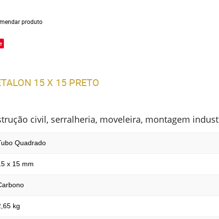
mendar produto
e
TALON 15 X 15 PRETO
ução civil, serralheria, moveleira, montagem industr
Tubo Quadrado
15 x 15 mm
Carbono
2,65 kg