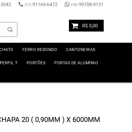
-3042
91169-6472
99708-9151
(11)
(16)
R$ 0,00
 CHATO
FERRO REDONDO
CANTONEIRAS
PERFIL T
PORTÕES
PORTAS DE ALUMÍNIO
CHAPA 20 ( 0,90MM ) X 6000MM