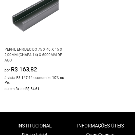
PERFIL ENRIJECIDO 75 X 40 X 15 X
2,00MM (CHAPA 14) X 6000MM DE
AÇO
R$ 163,82
por
à vista
R$ 147,44
economize
10%
no
Pix
ou em
3x
de
R$ 54,61
INSTITUCIONAL
INFORMAÇÕES ÚTEIS
Página Inicial
Como Comprar