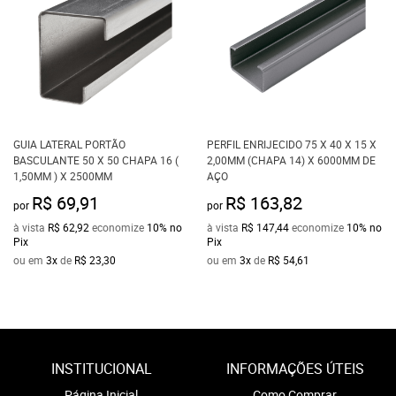
GUIA LATERAL PORTÃO
PERFIL ENRIJECIDO 75 X 40 X 15 X
BASCULANTE 50 X 50 CHAPA 16 (
2,00MM (CHAPA 14) X 6000MM DE
1,50MM ) X 2500MM
AÇO
R$ 69,91
R$ 163,82
por
por
à vista
R$ 62,92
economize
10%
no
à vista
R$ 147,44
economize
10%
no
Pix
Pix
ou em
3x
de
R$ 23,30
ou em
3x
de
R$ 54,61
INSTITUCIONAL
INFORMAÇÕES ÚTEIS
Página Inicial
Como Comprar