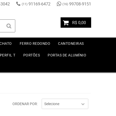
-3042
91169-6472
99708-9151
(11)
(16)
R$ 0,00
 CHATO
FERRO REDONDO
CANTONEIRAS
PERFIL T
PORTÕES
PORTAS DE ALUMÍNIO
ORDENAR POR
Selecione