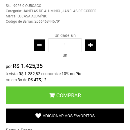
Sku:
9026.0-OUROACO
Categoria:
JANELAS DE ALUMÍNIO
,
JANELAS DE CORRER
Marca:
LUCASA ALUMÍNIO
Código de Barras:
2066463445701
Unidade: un
un
R$ 1.425,35
por
à vista
R$ 1.282,82
economize
10%
no Pix
ou em
3x
de
R$ 475,12
COMPRAR
ADICIONAR AOS FAVORITOS