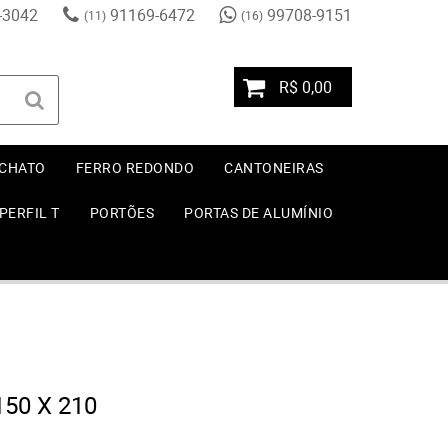
-3042
91169-6472
99708-9151
(11)
(16)
R$ 0,00
 CHATO
FERRO REDONDO
CANTONEIRAS
PERFIL T
PORTÕES
PORTAS DE ALUMÍNIO
50 X 210