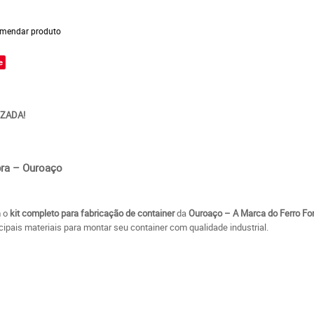
mendar produto
e
IZADA!
bra – Ouroaço
m o
kit completo para fabricação de container
da
Ouroaço – A Marca do Ferro Fo
ncipais materiais para montar seu container com qualidade industrial.