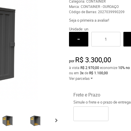
Categoria:
CONTAINER
Marca:
CONTAINER - OUROAÇO
Código de Barras:
2027039990209
Seja o primeira a avaliar!
Unidade: un
R$ 3.300,00
por
à vista
R$ 2.970,00
economize
10%
no 
ou em
3x
de
R$ 1.100,00
Ver parcelas
Frete e Prazo
Simule o frete e o prazo de entreg