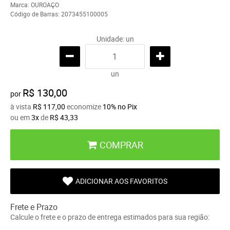
Marca:
OUROAÇO
Código de Barras:
2073455100005
Unidade: un
un
R$ 130,00
por
à vista
R$ 117,00
economize
10%
no Pix
ou em
3x
de
R$ 43,33
COMPRAR
ADICIONAR AOS FAVORITOS
Frete e Prazo
Calcule o frete e o prazo de entrega estimados para sua região: