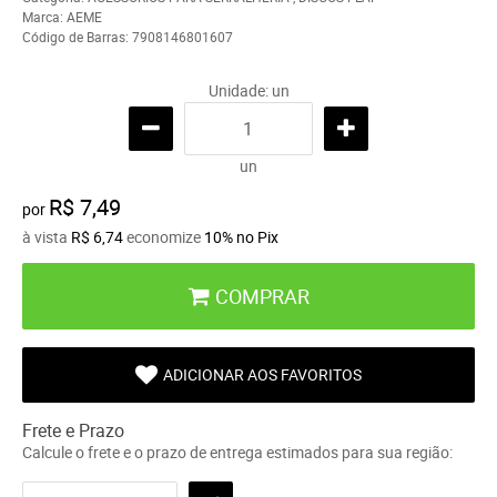
Marca:
AEME
Código de Barras:
7908146801607
Unidade: un
un
R$ 7,49
por
à vista
R$ 6,74
economize
10%
no Pix
COMPRAR
ADICIONAR AOS FAVORITOS
Frete e Prazo
Calcule o frete e o prazo de entrega estimados para sua região: